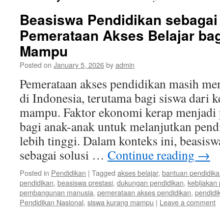
Beasiswa Pendidikan sebagai
Pemerataan Akses Belajar ba
Mampu
Posted on
January 5, 2026
by
admin
Pemerataan akses pendidikan masih men
di Indonesia, terutama bagi siswa dari 
mampu. Faktor ekonomi kerap menjadi
bagi anak-anak untuk melanjutkan pend
lebih tinggi. Dalam konteks ini, beasis
sebagai solusi …
Continue reading
→
Posted in
Pendidikan
|
Tagged
akses belajar
,
bantuan pendidik
pendidikan
,
beasiswa prestasi
,
dukungan pendidikan
,
kebijakan
pembangunan manusia
,
pemerataan akses pendidikan
,
pendidi
Pendidikan Nasional
,
siswa kurang mampu
|
Leave a comment