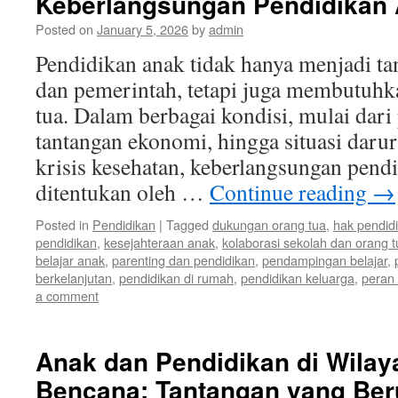
Keberlangsungan Pendidikan
Posted on
January 5, 2026
by
admin
Pendidikan anak tidak hanya menjadi t
dan pemerintah, tetapi juga membutuhka
tua. Dalam berbagai kondisi, mulai dari
tantangan ekonomi, hingga situasi darur
krisis kesehatan, keberlangsungan pend
ditentukan oleh …
Continue reading
→
Posted in
Pendidikan
|
Tagged
dukungan orang tua
,
hak pendid
pendidikan
,
kesejahteraan anak
,
kolaborasi sekolah dan orang t
belajar anak
,
parenting dan pendidikan
,
pendampingan belajar
,
berkelanjutan
,
pendidikan di rumah
,
pendidikan keluarga
,
peran 
a comment
Anak dan Pendidikan di Wila
Bencana: Tantangan yang Ber