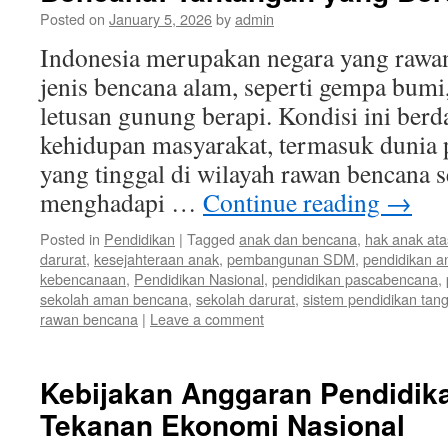
Posted on
January 5, 2026
by
admin
Indonesia merupakan negara yang rawan
jenis bencana alam, seperti gempa bumi,
letusan gunung berapi. Kondisi ini ber
kehidupan masyarakat, termasuk dunia 
yang tinggal di wilayah rawan bencana s
menghadapi …
Continue reading
→
Posted in
Pendidikan
|
Tagged
anak dan bencana
,
hak anak ata
darurat
,
kesejahteraan anak
,
pembangunan SDM
,
pendidikan a
kebencanaan
,
Pendidikan Nasional
,
pendidikan pascabencana
,
sekolah aman bencana
,
sekolah darurat
,
sistem pendidikan tan
rawan bencana
|
Leave a comment
Kebijakan Anggaran Pendidik
Tekanan Ekonomi Nasional