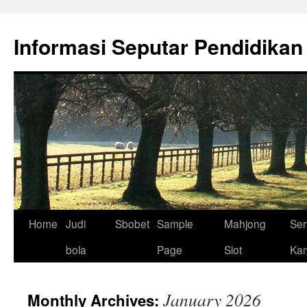
Skip
to
Informasi Seputar Pendidikan
content
Home
Judi
Sbobet
Sample
Mahjong
Ser
bola
Page
Slot
Ka
January 2026
Monthly Archives: