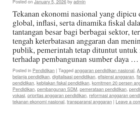
Posted on
January 5, 2026
by
admin
Tekanan ekonomi nasional yang dipicu 
global, inflasi, serta dinamika fiskal 
tantangan besar bagi berbagai sektor, t
tengah keterbatasan anggaran dan meni
publik, pemerintah tetap dituntut untu
terhadap pembangunan sumber daya 
Posted in
Pendidikan
|
Tagged
anggaran pendidikan nasional
,
A
belanja pendidikan
,
digitalisasi pendidikan
,
efisiensi anggaran
,
f
pendidikan
,
kebijakan fiskal pendidikan
,
komitmen 20 persen an
Pendidikan
,
pembangunan SDM
,
pemerataan pendidikan
,
pendi
vokasi
,
prioritas anggaran pendidikan
,
reformasi anggaran pend
tekanan ekonomi nasional
,
transparansi anggaran
|
Leave a co