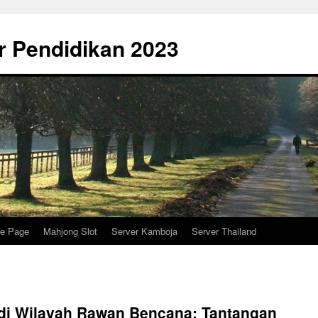
r Pendidikan 2023
e Page
Mahjong Slot
Server Kamboja
Server Thailand
di Wilayah Rawan Bencana: Tantangan