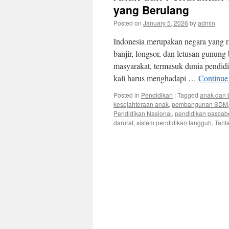
yang Berulang
Posted on
January 5, 2026
by
admin
Indonesia merupakan negara yang r
banjir, longsor, dan letusan gunung
masyarakat, termasuk dunia pendid
kali harus menghadapi …
Continue
Posted in
Pendidikan
|
Tagged
anak dan
kesejahteraan anak
,
pembangunan SDM
Pendidikan Nasional
,
pendidikan pasca
darurat
,
sistem pendidikan tangguh
,
Tant