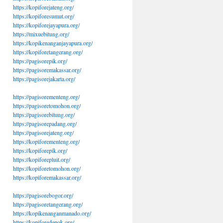
https://kopiforejateng.org/
https://kopiforesumut.org/
https://kopiforejayapura.org/
https://mixuebitung.org/
https://kopikenanganjayapura.org/
https://kopiforetangerang.org/
https://pagisorepik.org/
https://pagisoremakassar.org/
https://pagisorejakarta.org/
https://pagisorementeng.org/
https://pagisoretomohon.org/
https://pagisorebitung.org/
https://pagisorepadang.org/
https://pagisorejateng.org/
https://kopiforementeng.org/
https://kopiforepik.org/
https://kopiforepluit.org/
https://kopiforetomohon.org/
https://kopiforemakassar.org/
https://pagisorebogor.org/
https://pagisoretangerang.org/
https://kopikenanganmanado.org/
https://kopiforedepok.org/