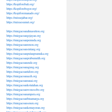
https://kopiforebali.org/
https://kopiforebogor.org/
https://kopiforemanado.org/
https://mixuejabar.org/
https://mixuesumut.org/
https://miegacoanahnasution.org
https://miegacoangejayan.org
https://miegacoanpemuda.org
https://miegacoanrenon.org
https://miegacoansintang.org
https://miegacoanpulaupramuka.org
https://miegacoanprabumulih.org
https://miegacoanende.org
https://miegacoanagung.org
https://miegacoantidore.org
https://miegacoanaceh.org
https://miegacoanranai.org
https://miegacoankotatahan.org
https://miegacoanwonosobo.org
https://miegacoanampera.org
https://miegacoanbinamarga.org
https://miegacoansenen.org
https://miegacoankemayoran.org