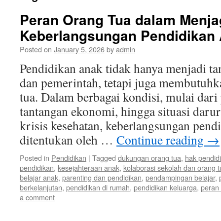
Peran Orang Tua dalam Menja
Keberlangsungan Pendidikan
Posted on
January 5, 2026
by
admin
Pendidikan anak tidak hanya menjadi t
dan pemerintah, tetapi juga membutuhka
tua. Dalam berbagai kondisi, mulai dari
tantangan ekonomi, hingga situasi darur
krisis kesehatan, keberlangsungan pend
ditentukan oleh …
Continue reading
→
Posted in
Pendidikan
|
Tagged
dukungan orang tua
,
hak pendid
pendidikan
,
kesejahteraan anak
,
kolaborasi sekolah dan orang t
belajar anak
,
parenting dan pendidikan
,
pendampingan belajar
,
berkelanjutan
,
pendidikan di rumah
,
pendidikan keluarga
,
peran 
a comment