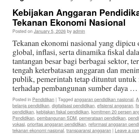
Kebijakan Anggaran Pendidik
Tekanan Ekonomi Nasional
Posted on
January 5, 2026
by
admin
Tekanan ekonomi nasional yang dipicu 
global, inflasi, serta dinamika fiskal 
tantangan besar bagi berbagai sektor, t
tengah keterbatasan anggaran dan meni
publik, pemerintah tetap dituntut untu
terhadap pembangunan sumber daya 
Posted in
Pendidikan
|
Tagged
anggaran pendidikan nasional
,
A
belanja pendidikan
,
digitalisasi pendidikan
,
efisiensi anggaran
,
f
pendidikan
,
kebijakan fiskal pendidikan
,
komitmen 20 persen an
Pendidikan
,
pembangunan SDM
,
pemerataan pendidikan
,
pendi
vokasi
,
prioritas anggaran pendidikan
,
reformasi anggaran pend
tekanan ekonomi nasional
,
transparansi anggaran
|
Leave a co