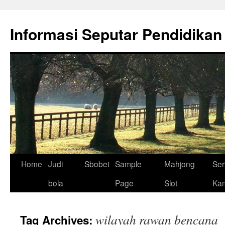
Skip
to
Informasi Seputar Pendidikan
content
Home
Judi
Sbobet
Sample
Mahjong
Ser
bola
Page
Slot
Ka
wilayah rawan bencana
Tag Archives: