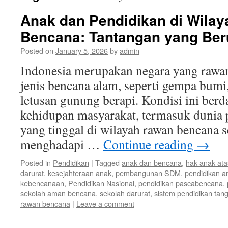
Anak dan Pendidikan di Wila
Bencana: Tantangan yang Ber
Posted on
January 5, 2026
by
admin
Indonesia merupakan negara yang rawan
jenis bencana alam, seperti gempa bumi,
letusan gunung berapi. Kondisi ini ber
kehidupan masyarakat, termasuk dunia 
yang tinggal di wilayah rawan bencana s
menghadapi …
Continue reading
→
Posted in
Pendidikan
|
Tagged
anak dan bencana
,
hak anak ata
darurat
,
kesejahteraan anak
,
pembangunan SDM
,
pendidikan a
kebencanaan
,
Pendidikan Nasional
,
pendidikan pascabencana
,
sekolah aman bencana
,
sekolah darurat
,
sistem pendidikan tan
rawan bencana
|
Leave a comment