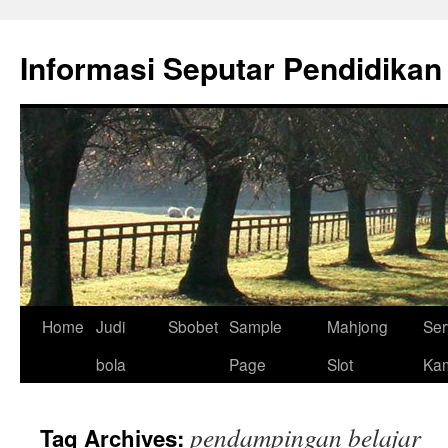
Skip
to
Informasi Seputar Pendidikan
content
Home
Judi
Sbobet
Sample
Mahjong
Ser
bola
Page
Slot
Ka
pendampingan belajar
Tag Archives: