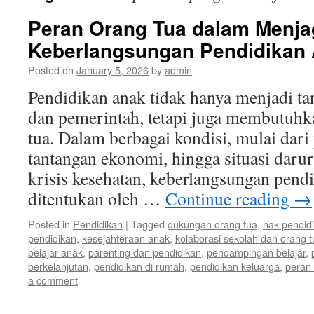
Peran Orang Tua dalam Menja
Keberlangsungan Pendidikan
Posted on
January 5, 2026
by
admin
Pendidikan anak tidak hanya menjadi t
dan pemerintah, tetapi juga membutuhka
tua. Dalam berbagai kondisi, mulai dari
tantangan ekonomi, hingga situasi darur
krisis kesehatan, keberlangsungan pend
ditentukan oleh …
Continue reading
→
Posted in
Pendidikan
|
Tagged
dukungan orang tua
,
hak pendid
pendidikan
,
kesejahteraan anak
,
kolaborasi sekolah dan orang t
belajar anak
,
parenting dan pendidikan
,
pendampingan belajar
,
berkelanjutan
,
pendidikan di rumah
,
pendidikan keluarga
,
peran 
a comment