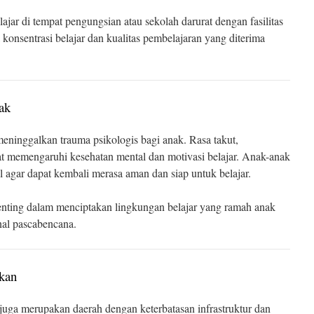
jar di tempat pengungsian atau sekolah darurat dengan fasilitas
konsentrasi belajar dan kualitas pembelajaran yang diterima
ak
meninggalkan trauma psikologis bagi anak. Rasa takut,
at memengaruhi kesehatan mental dan motivasi belajar. Anak-anak
agar dapat kembali merasa aman dan siap untuk belajar.
enting dalam menciptakan lingkungan belajar yang ramah anak
al pascabencana.
kan
juga merupakan daerah dengan keterbatasan infrastruktur dan