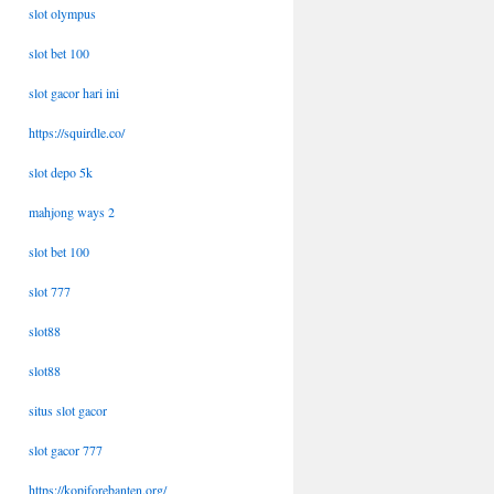
slot olympus
slot bet 100
slot gacor hari ini
https://squirdle.co/
slot depo 5k
mahjong ways 2
slot bet 100
slot 777
slot88
slot88
situs slot gacor
slot gacor 777
https://kopiforebanten.org/