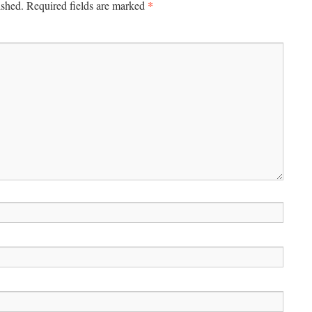
*
ished.
Required fields are marked