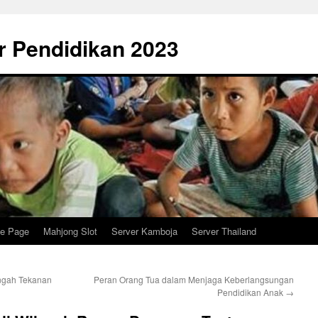
r Pendidikan 2023
e Page
Mahjong Slot
Server Kamboja
Server Thailand
ngah Tekanan
Peran Orang Tua dalam Menjaga Keberlangsungan
Pendidikan Anak
→