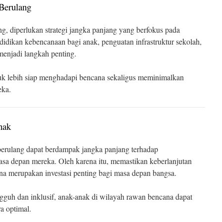
Berulang
, diperlukan strategi jangka panjang yang berfokus pada
idikan kebencanaan bagi anak, penguatan infrastruktur sekolah,
 menjadi langkah penting.
uk lebih siap menghadapi bencana sekaligus meminimalkan
eka.
nak
berulang dapat berdampak jangka panjang terhadap
a depan mereka. Oleh karena itu, memastikan keberlanjutan
na merupakan investasi penting bagi masa depan bangsa.
gguh dan inklusif, anak-anak di wilayah rawan bencana dapat
a optimal.