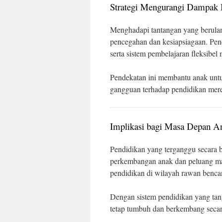
Strategi Mengurangi Dampak 
Menghadapi tantangan yang berulang
pencegahan dan kesiapsiagaan. Pend
serta sistem pembelajaran fleksibel
Pendekatan ini membantu anak unt
gangguan terhadap pendidikan mer
Implikasi bagi Masa Depan A
Pendidikan yang terganggu secara 
perkembangan anak dan peluang mas
pendidikan di wilayah rawan benca
Dengan sistem pendidikan yang tan
tetap tumbuh dan berkembang secar