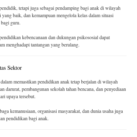
pendidik, tetapi juga sebagai pendamping bagi anak di wilayah
 yang baik, dan kemampuan mengelola kelas dalam situasi
 bagi guru.
g pendidikan kebencanaan dan dukungan psikososial dapat
am menghadapi tantangan yang berulang.
as Sektor
s dalam memastikan pendidikan anak tetap berjalan di wilayah
an darurat, pembangunan sekolah tahan bencana, dan penyediaan
ri upaya tersebut.
mbaga kemanusiaan, organisasi masyarakat, dan dunia usaha juga
an pendidikan bagi anak.