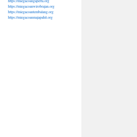
https://miegacoangaperta.org
https://miegacoanwirobrajan.org
https://miegacoantembalang.org
https://miegacoanmajapahit.org