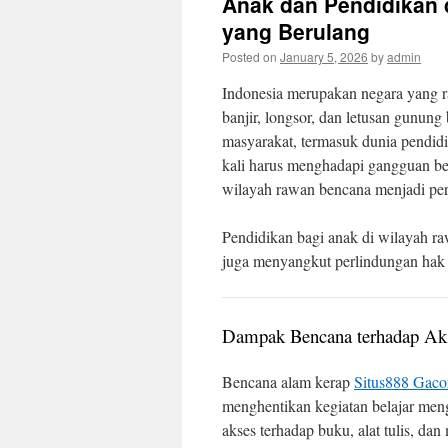
Anak dan Pendidikan 
yang Berulang
Posted on
January 5, 2026
by
admin
Indonesia merupakan negara yang r
banjir, longsor, dan letusan gunung
masyarakat, termasuk dunia pendid
kali harus menghadapi gangguan ber
wilayah rawan bencana menjadi per
Pendidikan bagi anak di wilayah ra
juga menyangkut perlindungan hak
Dampak Bencana terhadap Ak
Bencana alam kerap
Situs888 Gaco
menghentikan kegiatan belajar men
akses terhadap buku, alat tulis, da