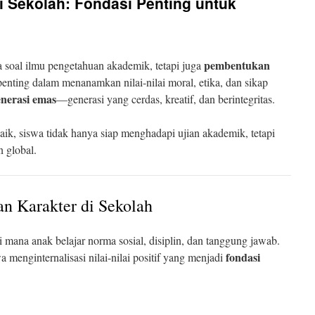
i Sekolah: Fondasi Penting untuk
pembentukan
 soal ilmu pengetahuan akademik, tetapi juga
penting dalam menanamkan nilai-nilai moral, etika, dan sikap
enerasi emas
—generasi yang cerdas, kreatif, dan berintegritas.
ik, siswa tidak hanya siap menghadapi ujian akademik, tetapi
n global.
an Karakter di Sekolah
 mana anak belajar norma sosial, disiplin, dan tanggung jawab.
fondasi
menginternalisasi nilai-nilai positif yang menjadi