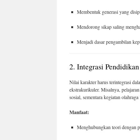
Membentuk generasi yang disip
Mendorong sikap saling mengha
Menjadi dasar pengambilan kep
2. Integrasi Pendidika
Nilai karakter harus terintegrasi d
ekstrakurikuler. Misalnya, pelaja
sosial, sementara kegiatan olahraga
Manfaat:
Menghubungkan teori dengan pr