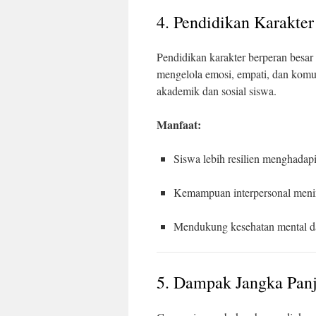
4. Pendidikan Karakte
Pendidikan karakter berperan bes
mengelola emosi, empati, dan komun
akademik dan sosial siswa.
Manfaat:
Siswa lebih resilien menghadap
Kemampuan interpersonal meni
Mendukung kesehatan mental da
5. Dampak Jangka Pan