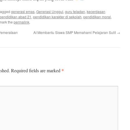
tagged
generasi emas
,
Generasi Unggul
,
guru teladan
,
kecerdasan
pendidikan abad 21
,
pendidikan karakter di sekolah
,
pendidikan moral
,
mark the
permalink
.
Pemerataan
AI Membantu Siswa SMP Memahami Pelajaran Sulit
→
*
ished.
Required fields are marked