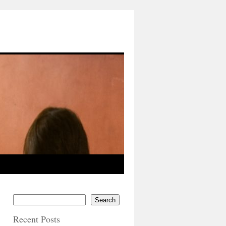
Search
Recent Posts