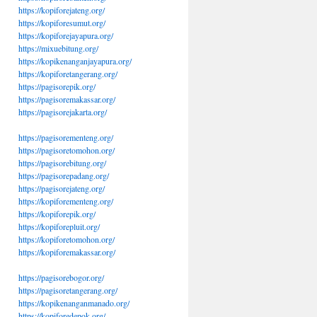
https://kopiforejateng.org/
https://kopiforesumut.org/
https://kopiforejayapura.org/
https://mixuebitung.org/
https://kopikenanganjayapura.org/
https://kopiforetangerang.org/
https://pagisorepik.org/
https://pagisoremakassar.org/
https://pagisorejakarta.org/
https://pagisorementeng.org/
https://pagisoretomohon.org/
https://pagisorebitung.org/
https://pagisorepadang.org/
https://pagisorejateng.org/
https://kopiforementeng.org/
https://kopiforepik.org/
https://kopiforepluit.org/
https://kopiforetomohon.org/
https://kopiforemakassar.org/
https://pagisorebogor.org/
https://pagisoretangerang.org/
https://kopikenanganmanado.org/
https://kopiforedepok.org/