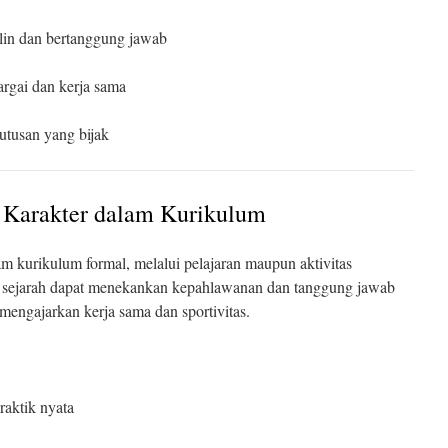
lin dan bertanggung jawab
rgai dan kerja sama
utusan yang bijak
n Karakter dalam Kurikulum
alam kurikulum formal, melalui pelajaran maupun aktivitas
ran sejarah dapat menekankan kepahlawanan dan tanggung jawab
 mengajarkan kerja sama dan sportivitas.
aktik nyata