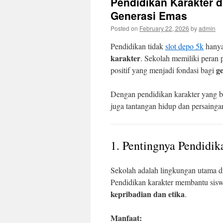
Pendidikan Karakter d
Generasi Emas
Posted on
February 22, 2026
by
admin
Pendidikan tidak
slot depo 5k
hanya
karakter
. Sekolah memiliki peran 
g
positif yang menjadi fondasi bagi
Dengan pendidikan karakter yang ba
juga tantangan hidup dan persainga
1. Pentingnya Pendidik
Sekolah adalah lingkungan utama di
Pendidikan karakter membantu siswa 
kepribadian dan etika
.
Manfaat: