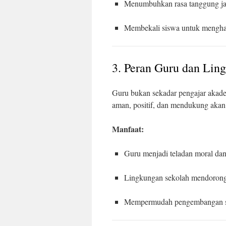
Menumbuhkan rasa tanggung jaw
Membekali siswa untuk mengha
3. Peran Guru dan Lin
Guru bukan sekadar pengajar akade
aman, positif, dan mendukung akan m
Manfaat:
Guru menjadi teladan moral dan
Lingkungan sekolah mendorong p
Mempermudah pengembangan sof