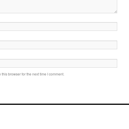
this browser for the next time I comment.