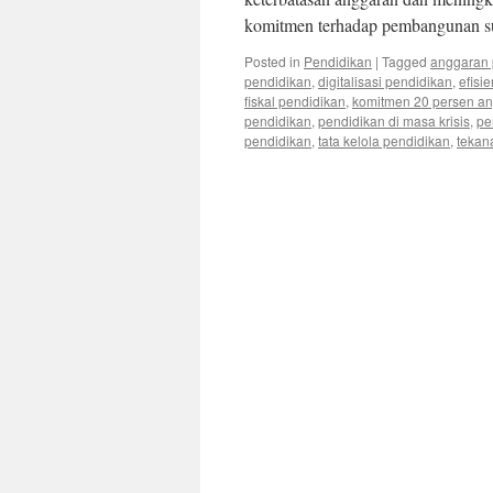
komitmen terhadap pembangunan 
Posted in
Pendidikan
|
Tagged
anggaran 
pendidikan
,
digitalisasi pendidikan
,
efisi
fiskal pendidikan
,
komitmen 20 persen an
pendidikan
,
pendidikan di masa krisis
,
pe
pendidikan
,
tata kelola pendidikan
,
tekan