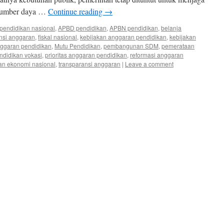
sumber daya …
Continue reading
→
pendidikan nasional
,
APBD pendidikan
,
APBN pendidikan
,
belanja
ensi anggaran
,
fiskal nasional
,
kebijakan anggaran pendidikan
,
kebijakan
ggaran pendidikan
,
Mutu Pendidikan
,
pembangunan SDM
,
pemerataan
ndidikan vokasi
,
prioritas anggaran pendidikan
,
reformasi anggaran
an ekonomi nasional
,
transparansi anggaran
|
Leave a comment