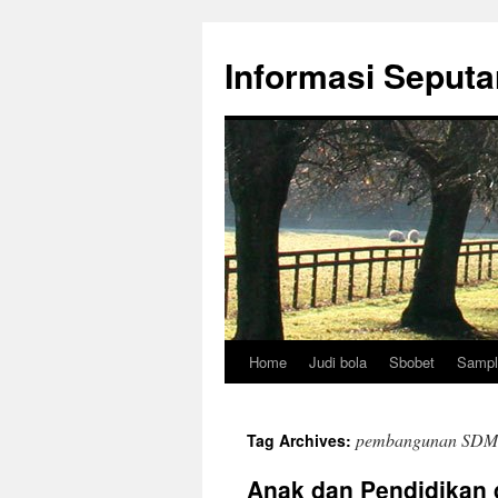
Skip
to
Informasi Seputa
content
Home
Judi bola
Sbobet
Sampl
pembangunan SDM
Tag Archives:
Anak dan Pendidikan 