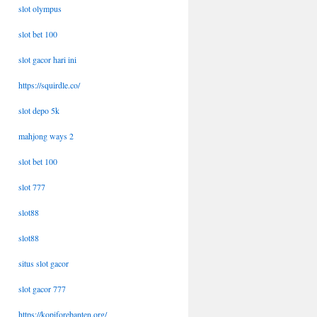
slot olympus
slot bet 100
slot gacor hari ini
https://squirdle.co/
slot depo 5k
mahjong ways 2
slot bet 100
slot 777
slot88
slot88
situs slot gacor
slot gacor 777
https://kopiforebanten.org/