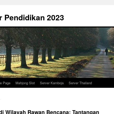
r Pendidikan 2023
e Page
Mahjong Slot
Server Kamboja
Server Thailand
di Wilayah Rawan Bencana: Tantangan