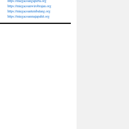
https://miegacoangaperta.org
https://miegacoanwirobrajan.org
https://miegacoantembalang.org
https://miegacoanmajapahit.org