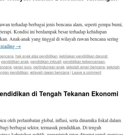
awan terhadap berbagai jenis bencana alam, seperti gempa bumi,
 berapi. Kondisi ini berdampak besar terhadap kehidupan
ikan. Anak-anak yang tinggal di wilayah rawan bencana sering
 reading
→
 bencana
,
hak anak atas pendidikan
,
kebijakan pendidikan darurat
,
,
pendidikan anak
,
pendidikan inklusif
,
pendidikan kebencanaan
,
bencana
,
peran guru
,
perlindungan anak
,
sekolah aman bencana
,
sekolah
angan pendidikan
,
wilayah rawan bencana
|
Leave a comment
endidikan di Tengah Tekanan Ekonomi
u oleh perlambatan global, inflasi, serta dinamika fiskal dalam
bagi berbagai sektor, termasuk pendidikan. Di tengah
tnya kebutuhan publik, pemerintah tetap dituntut untuk menjaga