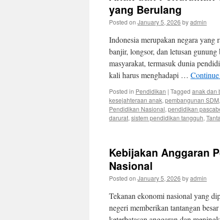
yang Berulang
Posted on
January 5, 2026
by
admin
Indonesia merupakan negara yang r
banjir, longsor, dan letusan gunung
masyarakat, termasuk dunia pendid
kali harus menghadapi …
Continue
Posted in
Pendidikan
|
Tagged
anak dan
kesejahteraan anak
,
pembangunan SDM
Pendidikan Nasional
,
pendidikan pasca
darurat
,
sistem pendidikan tangguh
,
Tant
Kebijakan Anggaran P
Nasional
Posted on
January 5, 2026
by
admin
Tekanan ekonomi nasional yang dipic
negeri memberikan tantangan besar 
keterbatasan anggaran dan meningka