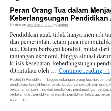
Peran Orang Tua dalam Menja
Keberlangsungan Pendidikan
Posted on
January 5, 2026
by
admin
Pendidikan anak tidak hanya menjadi t
dan pemerintah, tetapi juga membutuhka
tua. Dalam berbagai kondisi, mulai dari
tantangan ekonomi, hingga situasi darur
krisis kesehatan, keberlangsungan pend
ditentukan oleh …
Continue reading
→
Posted in
Pendidikan
|
Tagged
dukungan orang tua
,
hak pendid
pendidikan
,
kesejahteraan anak
,
kolaborasi sekolah dan orang t
belajar anak
,
parenting dan pendidikan
,
pendampingan belajar
,
berkelanjutan
,
pendidikan di rumah
,
pendidikan keluarga
,
peran 
a comment