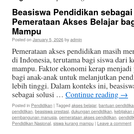
Beasiswa Pendidikan sebagai
Pemerataan Akses Belajar ba
Mampu
Posted on
January 5, 2026
by
admin
Pemerataan akses pendidikan masih men
di Indonesia, terutama bagi siswa dari 
mampu. Faktor ekonomi kerap menjadi
bagi anak-anak untuk melanjutkan pend
lebih tinggi. Dalam konteks ini, beasis
sebagai solusi …
Continue reading
→
Posted in
Pendidikan
|
Tagged
akses belajar
,
bantuan pendidik
pendidikan
,
beasiswa prestasi
,
dukungan pendidikan
,
kebijakan
pembangunan manusia
,
pemerataan akses pendidikan
,
pendidi
Pendidikan Nasional
,
siswa kurang mampu
|
Leave a comment