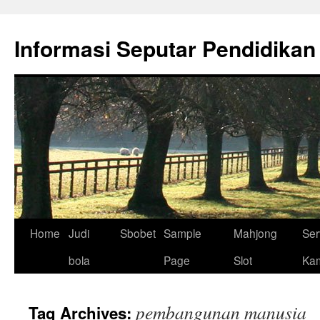
Skip
to
Informasi Seputar Pendidikan
content
Home
Judi
Sbobet
Sample
Mahjong
Ser
bola
Page
Slot
Ka
pembangunan manusia
Tag Archives: