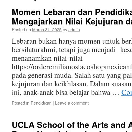
Momen Lebaran dan Pendidika
Mengajarkan Nilai Kejujuran 
Posted on
March 31, 2025
by
admin
Lebaran bukan hanya momen untuk be
bersilaturahmi, tetapi juga menjadi ke
menanamkan nilai-nilai
https://orderemilianostacoshopmexican
pada generasi muda. Salah satu yang pal
kejujuran dan keikhlasan. Dalam suasa
ini, anak-anak bisa belajar bahwa …
Con
Posted in
Pendidikan
|
Leave a comment
UCLA School of the Arts and A