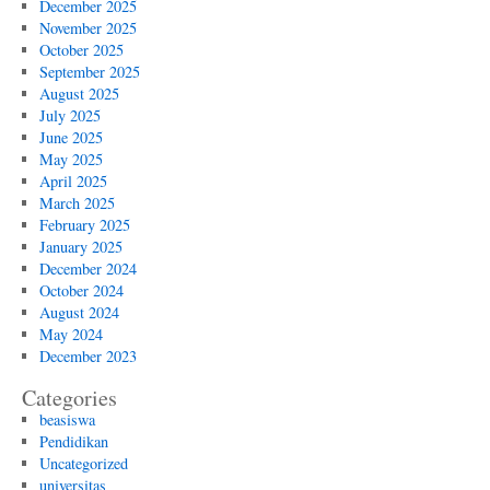
December 2025
November 2025
October 2025
September 2025
August 2025
July 2025
June 2025
May 2025
April 2025
March 2025
February 2025
January 2025
December 2024
October 2024
August 2024
May 2024
December 2023
Categories
beasiswa
Pendidikan
Uncategorized
universitas