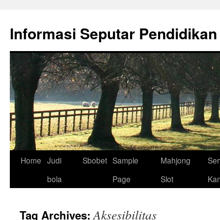
Skip
to
Informasi Seputar Pendidikan
content
Home
Judi
Sbobet
Sample
Mahjong
Ser
bola
Page
Slot
Ka
Aksesibilitas
Tag Archives: