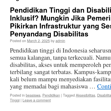
Pendidikan Tinggi dan Disabi
Inklusif? Mungkin Jika Pemer
Pikirkan Infrastruktur yang Se
Penyandang Disabilitas
Posted on
March 2, 2025
by
admin
Pendidikan tinggi di Indonesia seharus
semua kalangan, tanpa terkecuali. Nam
disabilitas, akses untuk memperoleh pe
terbilang sangat terbatas. Kampus-kamp
kali belum mampu menyediakan fasilitas
yang memadai bagi mahasiswa …
Cont
Posted in
beasiswa
,
Pendidikan
|
Tagged
Aksesibilitas
,
Disabilit
Tinggi
|
Leave a comment