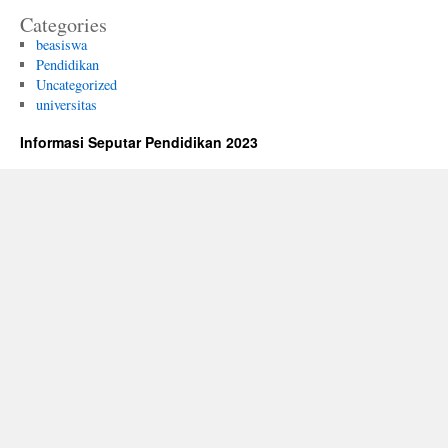
Categories
beasiswa
Pendidikan
Uncategorized
universitas
Informasi Seputar Pendidikan 2023