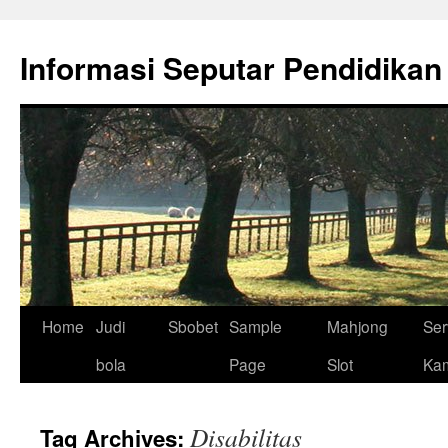
Skip
to
Informasi Seputar Pendidikan
content
Home
Judi
Sbobet
Sample
Mahjong
Ser
bola
Page
Slot
Ka
Disabilitas
Tag Archives: