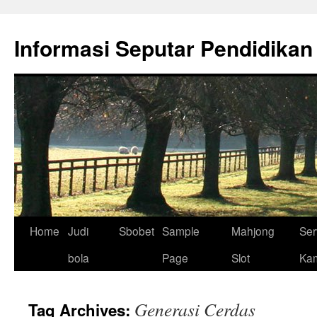
Skip
to
Informasi Seputar Pendidikan
content
Home
Judi
Sbobet
Sample
Mahjong
Ser
bola
Page
Slot
Ka
Generasi Cerdas
Tag Archives: