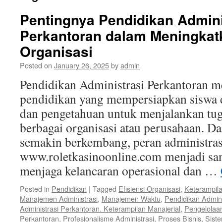
Pentingnya Pendidikan Admini
Perkantoran dalam Meningkatk
Organisasi
Posted on
January 26, 2025
by
admin
Pendidikan Administrasi Perkantoran 
pendidikan yang mempersiapkan siswa 
dan pengetahuan untuk menjalankan tuga
berbagai organisasi atau perusahaan. D
semakin berkembang, peran administras
www.roletkasinoonline.com menjadi san
menjaga kelancaran operasional dan …
Posted in
Pendidikan
|
Tagged
Efisiensi Organisasi
,
Keterampila
Manajemen Administrasi
,
Manajemen Waktu
,
Pendidikan Admini
Administrasi Perkantoran. Keterampilan Manajerial
,
Pengelolaa
Perkantoran
,
Profesionalisme Administrasi
,
Proses Bisnis
,
Siste