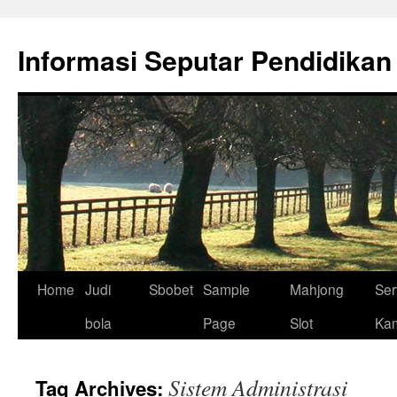
Skip
to
Informasi Seputar Pendidikan
content
Home
Judi
Sbobet
Sample
Mahjong
Ser
bola
Page
Slot
Ka
Sistem Administrasi
Tag Archives: