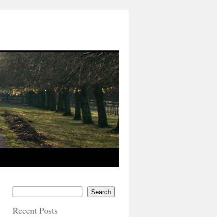
Search
Recent Posts