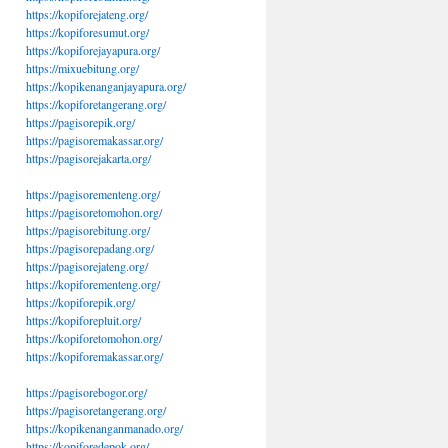
https://kopiforejateng.org/
https://kopiforesumut.org/
https://kopiforejayapura.org/
https://mixuebitung.org/
https://kopikenanganjayapura.org/
https://kopiforetangerang.org/
https://pagisorepik.org/
https://pagisoremakassar.org/
https://pagisorejakarta.org/
https://pagisorementeng.org/
https://pagisoretomohon.org/
https://pagisorebitung.org/
https://pagisorepadang.org/
https://pagisorejateng.org/
https://kopiforementeng.org/
https://kopiforepik.org/
https://kopiforepluit.org/
https://kopiforetomohon.org/
https://kopiforemakassar.org/
https://pagisorebogor.org/
https://pagisoretangerang.org/
https://kopikenanganmanado.org/
https://kopiforedepok.org/