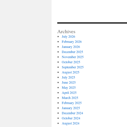
Archives
July 2026
February 2026
January 2026
December 2025
November 2025
October 2025
September 2025
August 2025
July 2025
June 2025
May 2025
April 2025
March 2025
February 2025
January 2025
December 2024
October 2024
August 2024