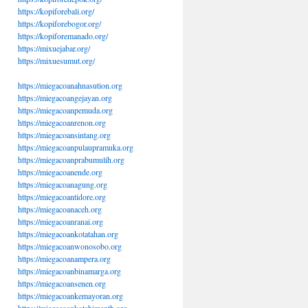
https://kopiforebali.org/
https://kopiforebogor.org/
https://kopiforemanado.org/
https://mixuejabar.org/
https://mixuesumut.org/
https://miegacoanahnasution.org
https://miegacoangejayan.org
https://miegacoanpemuda.org
https://miegacoanrenon.org
https://miegacoansintang.org
https://miegacoanpulaupramuka.org
https://miegacoanprabumulih.org
https://miegacoanende.org
https://miegacoanagung.org
https://miegacoantidore.org
https://miegacoanaceh.org
https://miegacoanranai.org
https://miegacoankotatahan.org
https://miegacoanwonosobo.org
https://miegacoanampera.org
https://miegacoanbinamarga.org
https://miegacoansenen.org
https://miegacoankemayoran.org