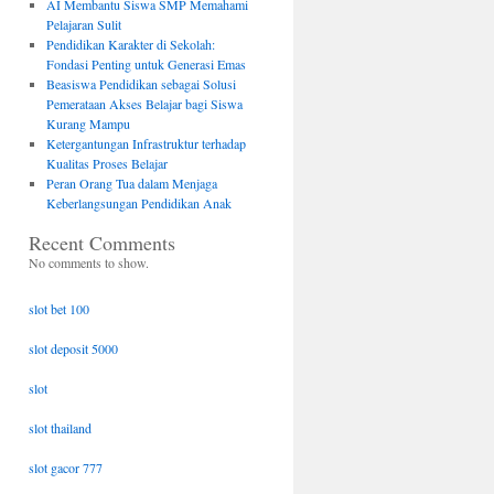
AI Membantu Siswa SMP Memahami
Pelajaran Sulit
Pendidikan Karakter di Sekolah:
Fondasi Penting untuk Generasi Emas
Beasiswa Pendidikan sebagai Solusi
Pemerataan Akses Belajar bagi Siswa
Kurang Mampu
Ketergantungan Infrastruktur terhadap
Kualitas Proses Belajar
Peran Orang Tua dalam Menjaga
Keberlangsungan Pendidikan Anak
Recent Comments
No comments to show.
slot bet 100
slot deposit 5000
slot
slot thailand
slot gacor 777