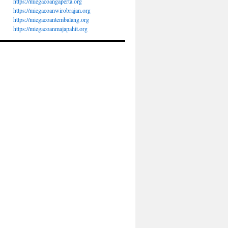
https://miegacoangaperta.org
https://miegacoanwirobrajan.org
https://miegacoantembalang.org
https://miegacoanmajapahit.org