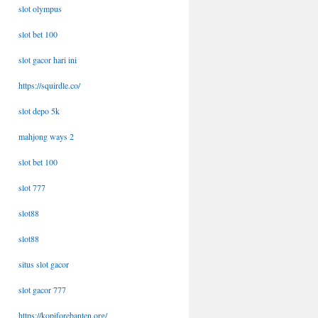
slot olympus
slot bet 100
slot gacor hari ini
https://squirdle.co/
slot depo 5k
mahjong ways 2
slot bet 100
slot 777
slot88
slot88
situs slot gacor
slot gacor 777
https://kopiforebanten.org/