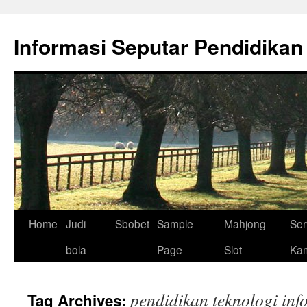
Skip
to
Informasi Seputar Pendidikan
content
Home
Judi
Sbobet
Sample
Mahjong
Ser
bola
Page
Slot
Ka
pendidikan teknologi inf
Tag Archives: