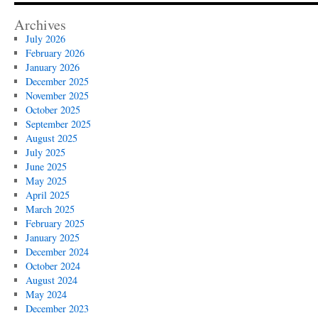
Archives
July 2026
February 2026
January 2026
December 2025
November 2025
October 2025
September 2025
August 2025
July 2025
June 2025
May 2025
April 2025
March 2025
February 2025
January 2025
December 2024
October 2024
August 2024
May 2024
December 2023