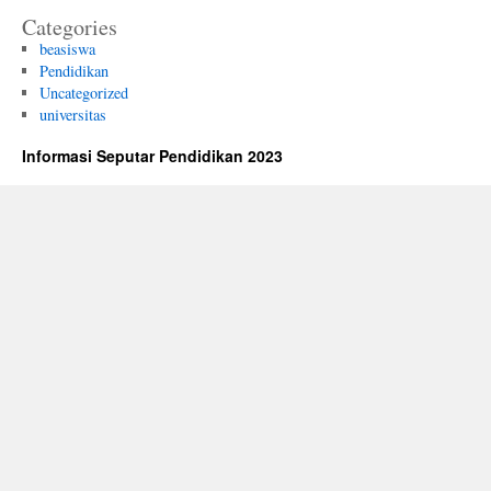
Categories
beasiswa
Pendidikan
Uncategorized
universitas
Informasi Seputar Pendidikan 2023