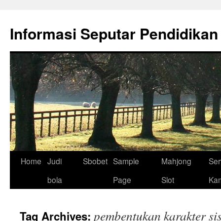
Skip
to
Informasi Seputar Pendidikan
content
Home
Judi
Sbobet
Sample
Mahjong
Ser
bola
Page
Slot
Ka
pembentukan karakter si
Tag Archives: