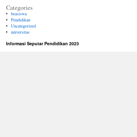
Categories
beasiswa
Pendidikan
Uncategorized
universitas
Informasi Seputar Pendidikan 2023