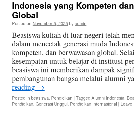
Indonesia yang Kompeten dan
Global
Posted on
November 5, 2025
by
admin
Beasiswa kuliah di luar negeri telah me
dalam mencetak generasi muda Indonesi
kompeten, dan berwawasan global. Sel
kesempatan untuk belajar di institusi pe
beasiswa ini memberikan dampak signif
pembangunan bangsa melalui alumni 
reading
→
Posted in
beasiswa
,
Pendidikan
|
Tagged
Alumni Indonesia
,
Bea
Pendidikan
,
Generasi Unggul
,
Pendidikan Internasional
|
Leave