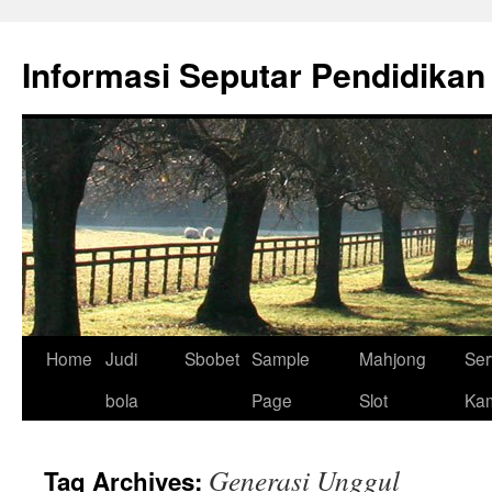
Skip
to
Informasi Seputar Pendidikan
content
Home
Judi
Sbobet
Sample
Mahjong
Ser
bola
Page
Slot
Ka
Generasi Unggul
Tag Archives: