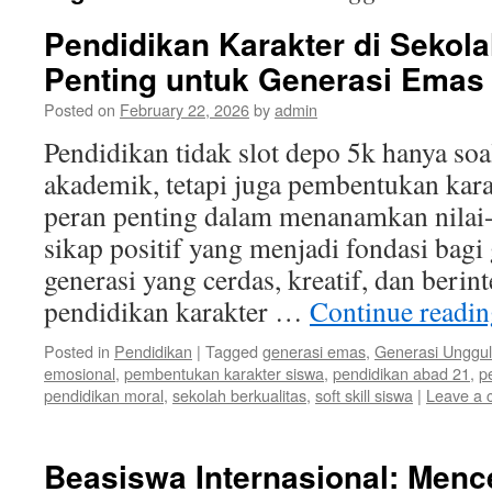
Pendidikan Karakter di Sekola
Penting untuk Generasi Emas
Posted on
February 22, 2026
by
admin
Pendidikan tidak slot depo 5k hanya so
akademik, tetapi juga pembentukan kara
peran penting dalam menanamkan nilai-n
sikap positif yang menjadi fondasi bag
generasi yang cerdas, kreatif, dan berin
pendidikan karakter …
Continue readi
Posted in
Pendidikan
|
Tagged
generasi emas
,
Generasi Unggul
emosional
,
pembentukan karakter siswa
,
pendidikan abad 21
,
p
pendidikan moral
,
sekolah berkualitas
,
soft skill siswa
|
Leave a
Beasiswa Internasional: Menc