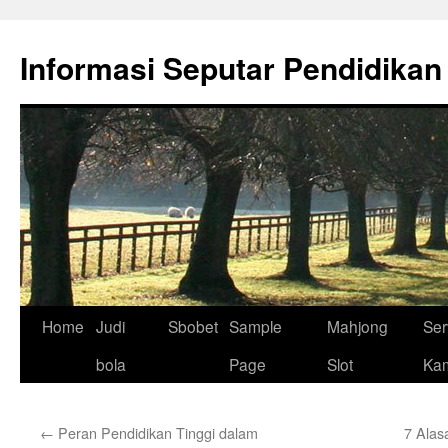
Skip
to
Informasi Seputar Pendidikan
content
Home
Judi
Sbobet
Sample
Mahjong
Ser
bola
Page
Slot
Ka
←
Peran Pendidikan Tinggi dalam
7 Alas