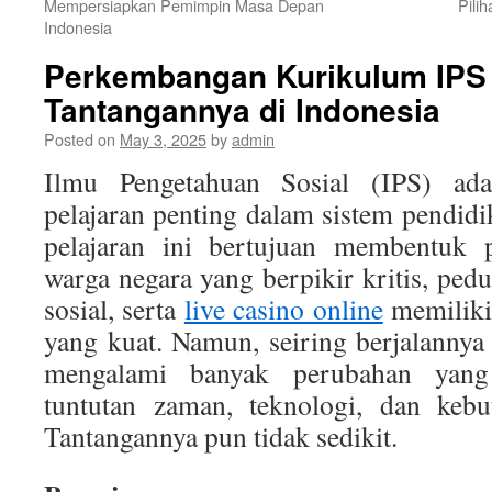
Mempersiapkan Pemimpin Masa Depan
Pili
Indonesia
Perkembangan Kurikulum IPS
Tantangannya di Indonesia
Posted on
May 3, 2025
by
admin
Ilmu Pengetahuan Sosial (IPS) ada
pelajaran penting dalam sistem pendidi
pelajaran ini bertujuan membentuk p
warga negara yang berpikir kritis, ped
sosial, serta
live casino online
memiliki 
yang kuat. Namun, seiring berjalanny
mengalami banyak perubahan yang
tuntutan zaman, teknologi, dan kebu
Tantangannya pun tidak sedikit.