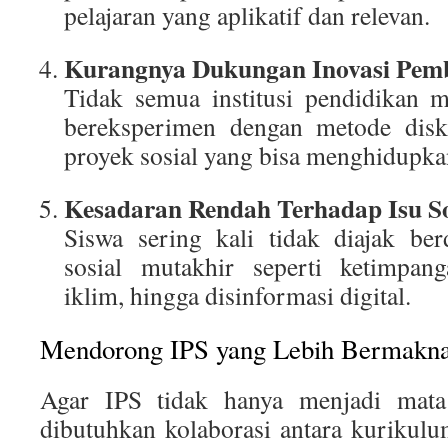
pelajaran yang aplikatif dan relevan.
Kurangnya Dukungan Inovasi Pemb
Tidak semua institusi pendidikan 
bereksperimen dengan metode disku
proyek sosial yang bisa menghidupka
Kesadaran Rendah Terhadap Isu S
Siswa sering kali tidak diajak ber
sosial mutakhir seperti ketimpang
iklim, hingga disinformasi digital.
Mendorong IPS yang Lebih Bermakn
Agar IPS tidak hanya menjadi mata 
dibutuhkan kolaborasi antara kurikulu