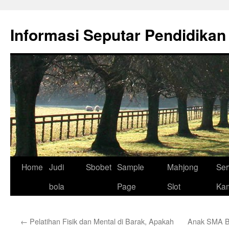
Skip
to
Informasi Seputar Pendidikan
content
Home
Judi
Sbobet
Sample
Mahjong
Ser
bola
Page
Slot
Ka
←
Pelatihan Fisik dan Mental di Barak, Apakah
Anak SMA Bo