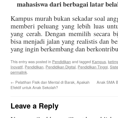
mahasiswa dari berbagai latar bel
Kampus murah bukan sekadar soal angga
memberi peluang yang lebih luas unt
yang cerah. Dengan memilih secara bi
bisa menjadi jalan yang realistis dan b
yang ingin berkembang dan berkontribu
This entry was posted in
Pendidikan
and tagged
Kampus
,
ketim
Inovatif
,
Pendidikan
,
Pendidikan Digital
,
Pendidikan Tinggi
,
Sist
permalink
.
←
Pelatihan Fisik dan Mental di Barak, Apakah
Anak SMA Bo
Efektif untuk Anak Sekolah?
Leave a Reply