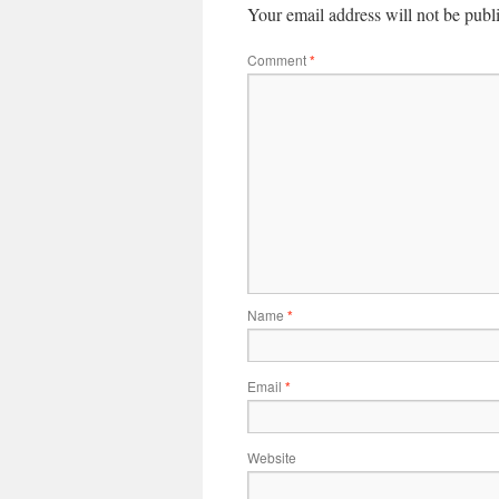
Your email address will not be publ
Comment
*
Name
*
Email
*
Website