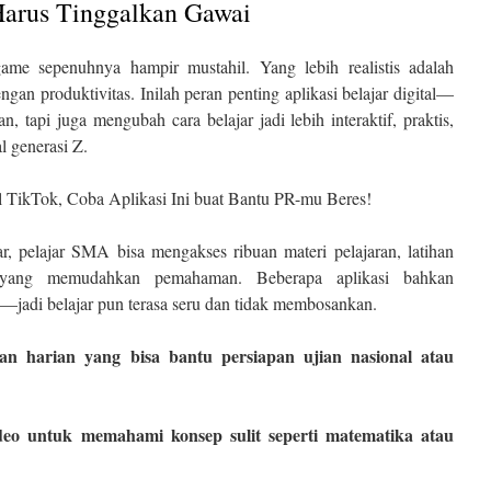
Harus Tinggalkan Gawai
me sepenuhnya hampir mustahil. Yang lebih realistis adalah
n produktivitas. Inilah peran penting aplikasi belajar digital—
tapi juga mengubah cara belajar jadi lebih interaktif, praktis,
l generasi Z.
 TikTok, Coba Aplikasi Ini buat Bantu PR-mu Beres!
, pelajar SMA bisa mengakses ribuan materi pelajaran, latihan
n yang memudahkan pemahaman. Beberapa aplikasi bahkan
e—jadi belajar pun terasa seru dan tidak membosankan.
an harian yang bisa bantu persiapan ujian nasional atau
ideo untuk memahami konsep sulit seperti matematika atau