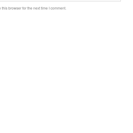
this browser for the next time I comment.