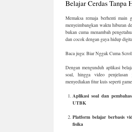
Belajar Cerdas Tanpa 
Memaksa remaja berhenti main ga
menyeimbangkan waktu hiburan denga
bukan cuma menambah pengetahuan, 
dan cocok dengan gaya hidup digita
Baca juga: Biar Nggak Cuma Scroll
Dengan mengunduh aplikasi belajar
soal, hingga video penjelasa
menyediakan fitur kuis seperti gam
Aplikasi soal dan pembahas
UTBK
Platform belajar berbasis v
fisika