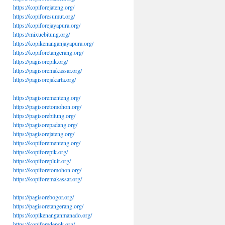
https://kopiforejateng.org/
https://kopiforesumut.org/
https://kopiforejayapura.org/
https://mixuebitung.org/
https://kopikenanganjayapura.org/
https://kopiforetangerang.org/
https://pagisorepik.org/
https://pagisoremakassar.org/
https://pagisorejakarta.org/
https://pagisorementeng.org/
https://pagisoretomohon.org/
https://pagisorebitung.org/
https://pagisorepadang.org/
https://pagisorejateng.org/
https://kopiforementeng.org/
https://kopiforepik.org/
https://kopiforepluit.org/
https://kopiforetomohon.org/
https://kopiforemakassar.org/
https://pagisorebogor.org/
https://pagisoretangerang.org/
https://kopikenanganmanado.org/
https://kopiforedepok.org/