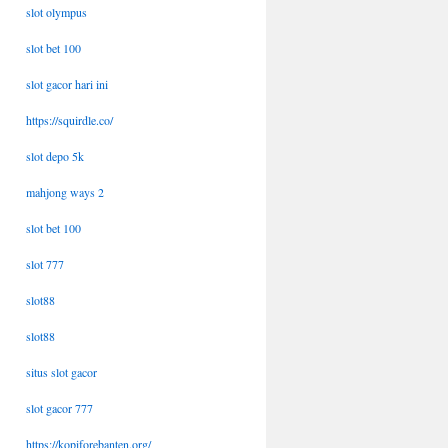
slot olympus
slot bet 100
slot gacor hari ini
https://squirdle.co/
slot depo 5k
mahjong ways 2
slot bet 100
slot 777
slot88
slot88
situs slot gacor
slot gacor 777
https://kopiforebanten.org/