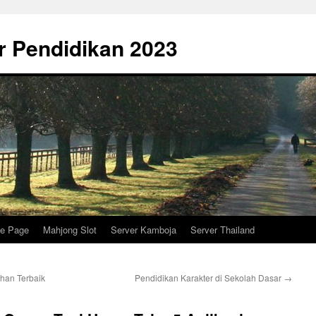
r Pendidikan 2023
e Page
Mahjong Slot
Server Kamboja
Server Thailand
han Terbaik
Pendidikan Karakter di Sekolah Dasar
→