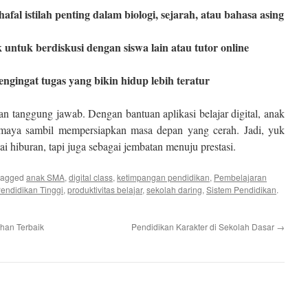
afal istilah penting dalam biologi, sejarah, atau bahasa asing
ntuk berdiskusi dengan siswa lain atau tutor online
engingat tugas yang bikin hidup lebih teratur
an tanggung jawab. Dengan bantuan aplikasi belajar digital, anak
maya sambil mempersiapkan masa depan yang cerah. Jadi, yuk
i hiburan, tapi juga sebagai jembatan menuju prestasi.
tagged
anak SMA
,
digital class
,
ketimpangan pendidikan
,
Pembelajaran
endidikan Tinggi
,
produktivitas belajar
,
sekolah daring
,
Sistem Pendidikan
.
han Terbaik
Pendidikan Karakter di Sekolah Dasar
→