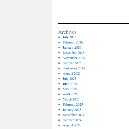
Archives
July 2026
February 2026
January 2026
December 2025
November 2025
October 2025
September 2025
August 2025
July 2025
June 2025
May 2025
April 2025
March 2025
February 2025
January 2025
December 2024
October 2024
August 2024