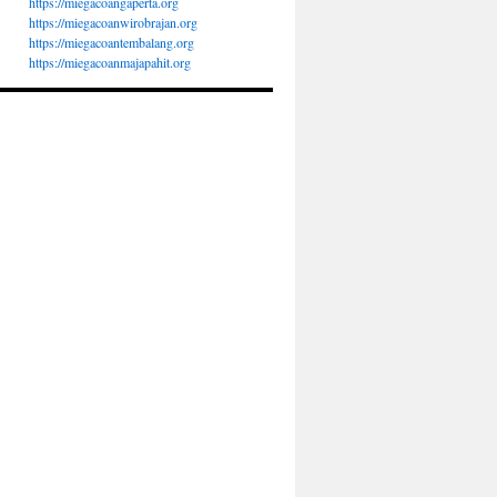
https://miegacoangaperta.org
https://miegacoanwirobrajan.org
https://miegacoantembalang.org
https://miegacoanmajapahit.org