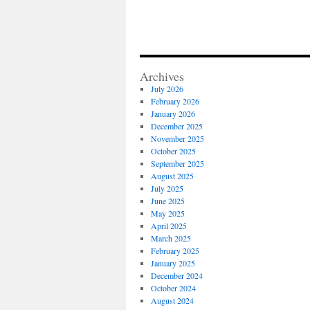
Archives
July 2026
February 2026
January 2026
December 2025
November 2025
October 2025
September 2025
August 2025
July 2025
June 2025
May 2025
April 2025
March 2025
February 2025
January 2025
December 2024
October 2024
August 2024