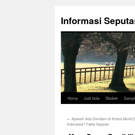
Skip
to
Informasi Seputa
content
Home
Judi bola
Sbobet
Sampl
←
Apakah Ada Dendam di Antara Murid 
Indonesia? Fakta Sejarah