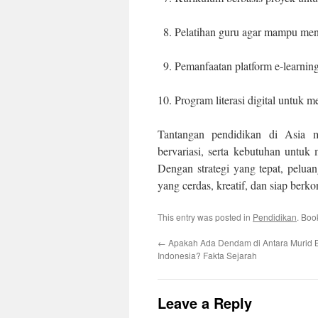
Pelatihan guru agar mampu me
Pemanfaatan platform e-learning
Program literasi digital untuk 
Tantangan pendidikan di Asia me
bervariasi, serta kebutuhan untu
Dengan strategi yang tepat, pelua
yang cerdas, kreatif, dan siap berko
This entry was posted in
Pendidikan
. Boo
←
Apakah Ada Dendam di Antara Murid 
Indonesia? Fakta Sejarah
Leave a Reply