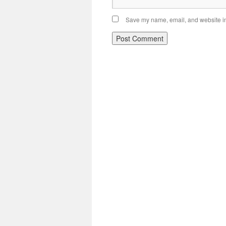
Save my name, email, and website in 