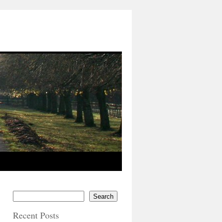
Search
Recent Posts