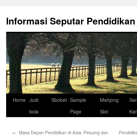
Skip
to
Informasi Seputar Pendidikan
content
Home
Judi
Sbobet
Sample
Mahjong
Ser
bola
Page
Slot
Ka
←
Masa Depan Pendidikan di Asia: Peluang dan
Pendidik