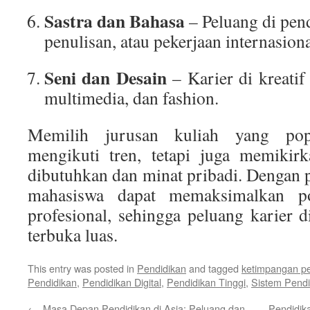
Sastra dan Bahasa
– Peluang di pen
penulisan, atau pekerjaan internasiona
Seni dan Desain
– Karier di kreatif 
multimedia, dan fashion.
Memilih jurusan kuliah yang pop
mengikuti tren, tetapi juga memikir
dibutuhkan dan minat pribadi. Dengan
mahasiswa dapat memaksimalkan p
profesional, sehingga peluang karier
terbuka luas.
This entry was posted in
Pendidikan
and tagged
ketimpangan pe
Pendidikan
,
Pendidikan Digital
,
Pendidikan Tinggi
,
Sistem Pendi
←
Masa Depan Pendidikan di Asia: Peluang dan
Pendidik