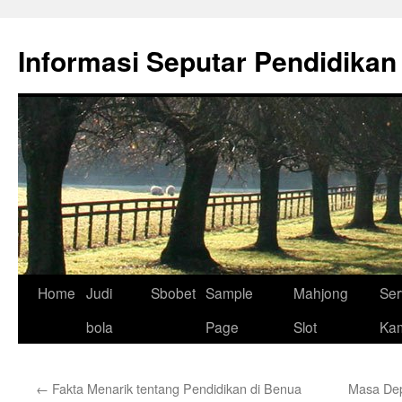
Skip
to
Informasi Seputar Pendidikan
content
Home
Judi
Sbobet
Sample
Mahjong
Ser
bola
Page
Slot
Ka
←
Fakta Menarik tentang Pendidikan di Benua
Masa Depa