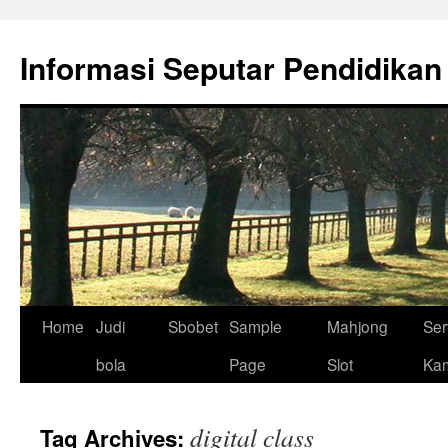
Skip
to
Informasi Seputar Pendidikan
content
Home
Judi
Sbobet
Sample
Mahjong
Ser
bola
Page
Slot
Ka
digital class
Tag Archives: