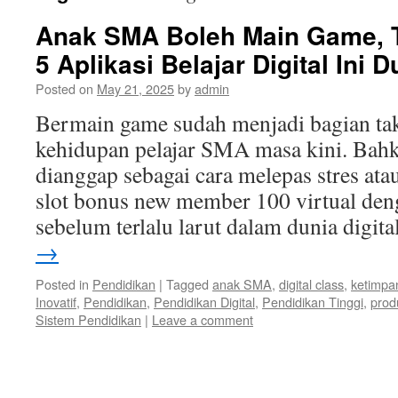
Anak SMA Boleh Main Game, T
5 Aplikasi Belajar Digital Ini D
Posted on
May 21, 2025
by
admin
Bermain game sudah menjadi bagian tak
kehidupan pelajar SMA masa kini. Bahk
dianggap sebagai cara melepas stres at
slot bonus new member 100 virtual den
sebelum terlalu larut dalam dunia digit
→
Posted in
Pendidikan
|
Tagged
anak SMA
,
digital class
,
ketimpa
Inovatif
,
Pendidikan
,
Pendidikan Digital
,
Pendidikan Tinggi
,
produ
Sistem Pendidikan
|
Leave a comment