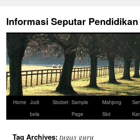
Skip
to
Informasi Seputar Pendidikan
content
Home
Judi
Sbobet
Sample
Mahjong
Ser
bola
Page
Slot
Ka
tugas guru
Tag Archives: