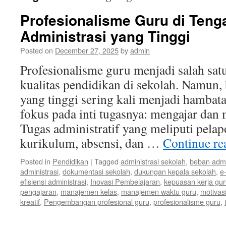
Profesionalisme Guru di Ten
Administrasi yang Tinggi
Posted on
December 27, 2025
by
admin
Profesionalisme guru menjadi salah sat
kualitas pendidikan di sekolah. Namun,
yang tinggi sering kali menjadi hambat
fokus pada inti tugasnya: mengajar da
Tugas administratif yang meliputi pela
kurikulum, absensi, dan …
Continue r
Posted in
Pendidikan
|
Tagged
administrasi sekolah
,
beban admi
administrasi
,
dokumentasi sekolah
,
dukungan kepala sekolah
,
e
efisiensi administrasi
,
Inovasi Pembelajaran
,
kepuasan kerja gu
pengajaran
,
manajemen kelas
,
manajemen waktu guru
,
motivas
kreatif
,
Pengembangan profesional guru
,
profesionalisme guru
,