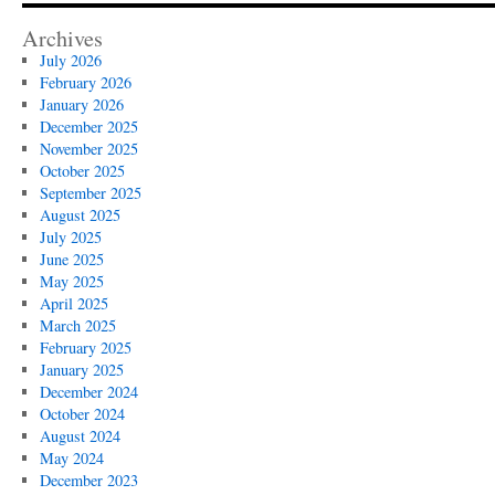
Archives
July 2026
February 2026
January 2026
December 2025
November 2025
October 2025
September 2025
August 2025
July 2025
June 2025
May 2025
April 2025
March 2025
February 2025
January 2025
December 2024
October 2024
August 2024
May 2024
December 2023