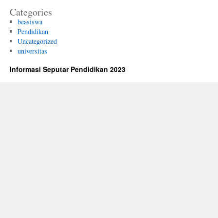
Categories
beasiswa
Pendidikan
Uncategorized
universitas
Informasi Seputar Pendidikan 2023