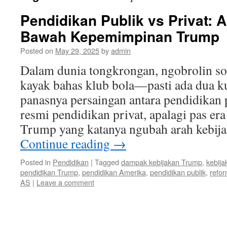
Pendidikan Publik vs Privat: A
Bawah Kepemimpinan Trump
Posted on
May 29, 2025
by
admin
Dalam dunia tongkrongan, ngobrolin soa
kayak bahas klub bola—pasti ada dua kub
panasnya persaingan antara pendidikan 
resmi pendidikan privat, apalagi pas e
Trump yang katanya ngubah arah kebij
Continue reading
→
Posted in
Pendidikan
|
Tagged
dampak kebijakan Trump
,
kebij
pendidikan Trump
,
pendidikan Amerika
,
pendidikan publik
,
refor
AS
|
Leave a comment