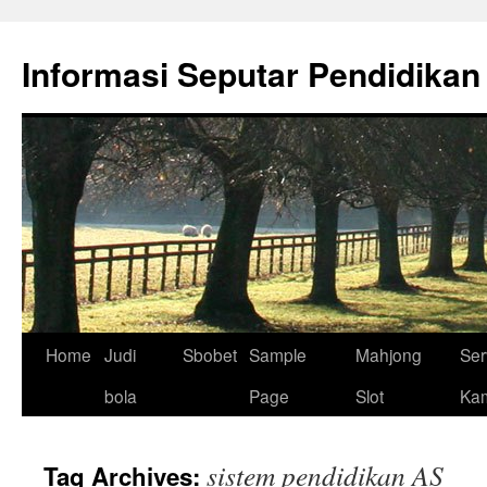
Skip
to
Informasi Seputar Pendidikan
content
Home
Judi
Sbobet
Sample
Mahjong
Ser
bola
Page
Slot
Ka
sistem pendidikan AS
Tag Archives: