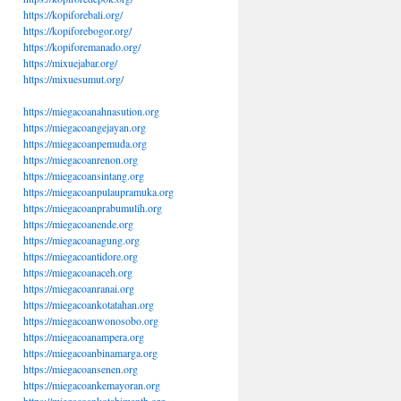
https://kopiforebali.org/
https://kopiforebogor.org/
https://kopiforemanado.org/
https://mixuejabar.org/
https://mixuesumut.org/
https://miegacoanahnasution.org
https://miegacoangejayan.org
https://miegacoanpemuda.org
https://miegacoanrenon.org
https://miegacoansintang.org
https://miegacoanpulaupramuka.org
https://miegacoanprabumulih.org
https://miegacoanende.org
https://miegacoanagung.org
https://miegacoantidore.org
https://miegacoanaceh.org
https://miegacoanranai.org
https://miegacoankotatahan.org
https://miegacoanwonosobo.org
https://miegacoanampera.org
https://miegacoanbinamarga.org
https://miegacoansenen.org
https://miegacoankemayoran.org