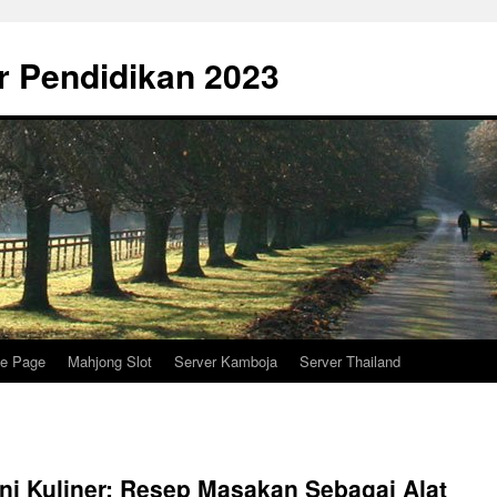
r Pendidikan 2023
e Page
Mahjong Slot
Server Kamboja
Server Thailand
ni Kuliner: Resep Masakan Sebagai Alat