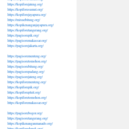
https://kopiforejateng.org/
https://kopiforesumut.org/
https://kopiforejayapura.org/
https://mixuebitung.org/
https://kopikenanganjayapura.org/
https://kopiforetangerang.org/
https://pagisorepik.org/
https://pagisoremakassar.org/
https://pagisorejakarta.org/
https://pagisorementeng.org/
https://pagisoretomohon.org/
https://pagisorebitung.org/
https://pagisorepadang.org/
https://pagisorejateng.org/
https://kopiforementeng.org/
https://kopiforepik.org/
https://kopiforepluit.org/
https://kopiforetomohon.org/
https://kopiforemakassar.org/
https://pagisorebogor.org/
https://pagisoretangerang.org/
https://kopikenanganmanado.org/
https://kopiforedepok.org/