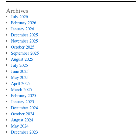
Archives
July 2026
February 2026
January 2026
December 2025
November 2025
October 2025
September 2025
August 2025
July 2025
June 2025
May 2025
April 2025
March 2025
February 2025
January 2025
December 2024
October 2024
August 2024
May 2024
December 2023