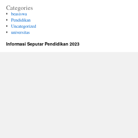
Categories
beasiswa
Pendidikan
Uncategorized
universitas
Informasi Seputar Pendidikan 2023