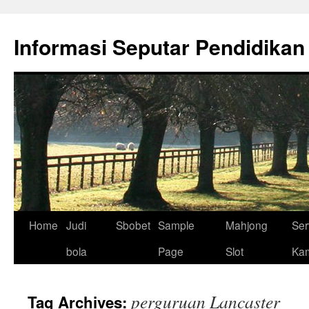
Skip
to
Informasi Seputar Pendidikan
content
Home
Judi
Sbobet
Sample
Mahjong
Ser
bola
Page
Slot
Ka
perguruan Lancaster
Tag Archives: