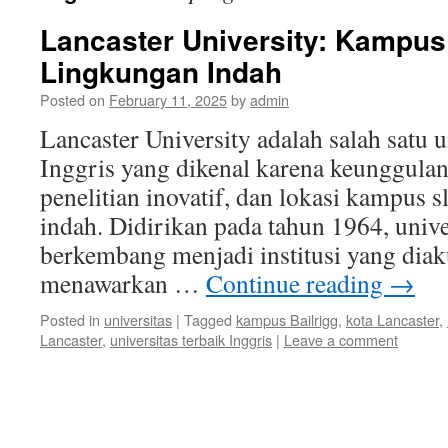
Lancaster University: Kampus
Lingkungan Indah
Posted on
February 11, 2025
by
admin
Lancaster University adalah salah satu un
Inggris yang dikenal karena keunggula
penelitian inovatif, dan lokasi kampus sl
indah. Didirikan pada tahun 1964, univer
berkembang menjadi institusi yang diaku
menawarkan …
Continue reading
→
Posted in
universitas
|
Tagged
kampus Bailrigg
,
kota Lancaster
,
Lancaster
,
universitas terbaik Inggris
|
Leave a comment