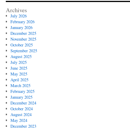
Archives
July 2026
February 2026
January 2026
December 2025
November 2025
October 2025
September 2025
August 2025
July 2025
June 2025
May 2025
April 2025
March 2025
February 2025
January 2025
December 2024
October 2024
August 2024
May 2024
December 2023