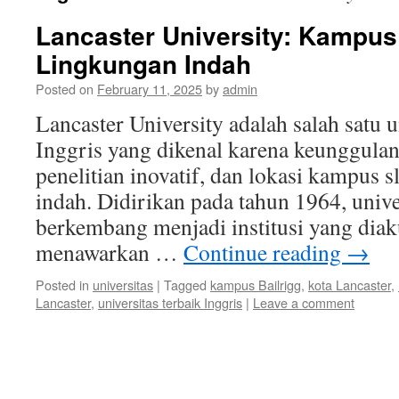
Lancaster University: Kampus
Lingkungan Indah
Posted on
February 11, 2025
by
admin
Lancaster University adalah salah satu un
Inggris yang dikenal karena keunggula
penelitian inovatif, dan lokasi kampus sl
indah. Didirikan pada tahun 1964, univer
berkembang menjadi institusi yang diaku
menawarkan …
Continue reading
→
Posted in
universitas
|
Tagged
kampus Bailrigg
,
kota Lancaster
,
Lancaster
,
universitas terbaik Inggris
|
Leave a comment