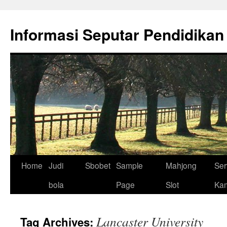
Skip
to
Informasi Seputar Pendidikan
content
Home
Judi
Sbobet
Sample
Mahjong
Ser
bola
Page
Slot
Ka
Lancaster University
Tag Archives: