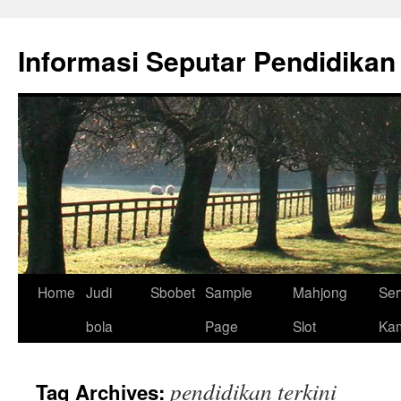
Skip
to
Informasi Seputar Pendidikan
content
Home
Judi
Sbobet
Sample
Mahjong
Ser
bola
Page
Slot
Ka
pendidikan terkini
Tag Archives: