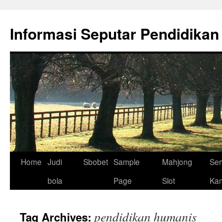
Skip
to
Informasi Seputar Pendidikan
content
Home
Judi
Sbobet
Sample
Mahjong
Ser
bola
Page
Slot
Ka
pendidikan humanis
Tag Archives: