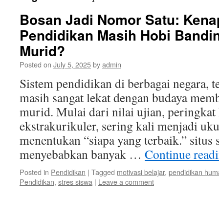
Bosan Jadi Nomor Satu: Kena
Pendidikan Masih Hobi Bandi
Murid?
Posted on
July 5, 2025
by
admin
Sistem pendidikan di berbagai negara, 
masih sangat lekat dengan budaya mem
murid. Mulai dari nilai ujian, peringkat 
ekstrakurikuler, sering kali menjadi uk
menentukan “siapa yang terbaik.” situs s
menyebabkan banyak …
Continue read
Posted in
Pendidikan
|
Tagged
motivasi belajar
,
pendidikan hum
Pendidikan
,
stres siswa
|
Leave a comment