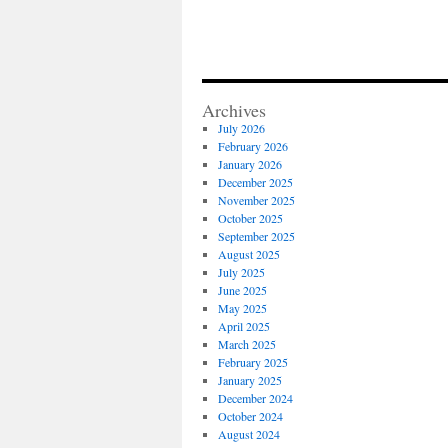
Archives
July 2026
February 2026
January 2026
December 2025
November 2025
October 2025
September 2025
August 2025
July 2025
June 2025
May 2025
April 2025
March 2025
February 2025
January 2025
December 2024
October 2024
August 2024