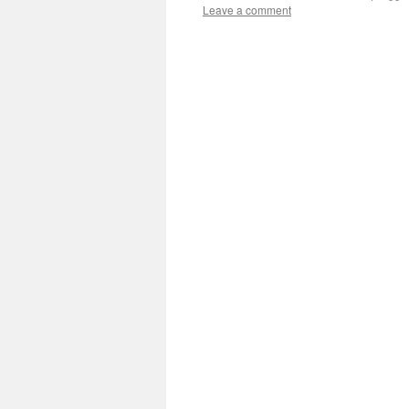
Leave a comment