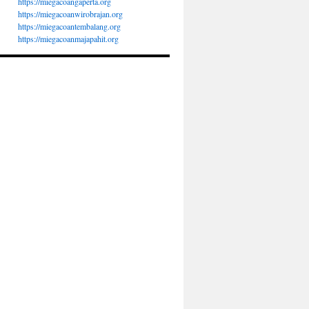
https://miegacoangaperta.org
https://miegacoanwirobrajan.org
https://miegacoantembalang.org
https://miegacoanmajapahit.org