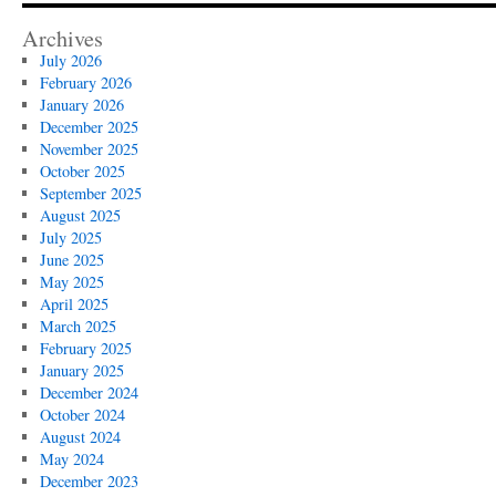
Archives
July 2026
February 2026
January 2026
December 2025
November 2025
October 2025
September 2025
August 2025
July 2025
June 2025
May 2025
April 2025
March 2025
February 2025
January 2025
December 2024
October 2024
August 2024
May 2024
December 2023