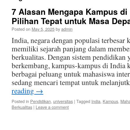
7 Alasan Mengapa Kampus di 
Pilihan Tepat untuk Masa Dep
Posted on
May 5, 2025
by
admin
India, negara dengan populasi terbesar 
memiliki sejarah panjang dalam membe
berkualitas. Dengan sistem pendidikan
berkembang, kampus-kampus di India 
berbagai peluang untuk mahasiswa inter
sedang mencari tempat untuk melanjut
reading
→
Posted in
Pendidikan
,
universitas
|
Tagged
India
,
Kampus
,
Maha
Berkualitas
|
Leave a comment