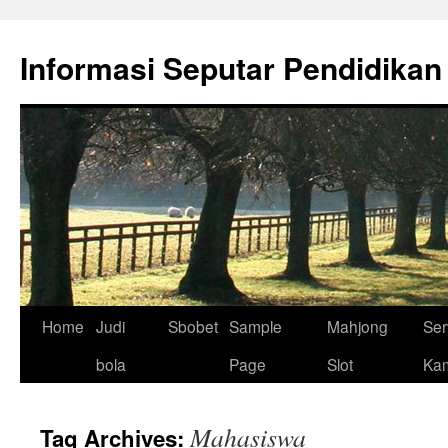
Skip
to
Informasi Seputar Pendidikan
content
Home
Judi
Sbobet
Sample
Mahjong
Ser
bola
Page
Slot
Ka
Mahasiswa
Tag Archives: