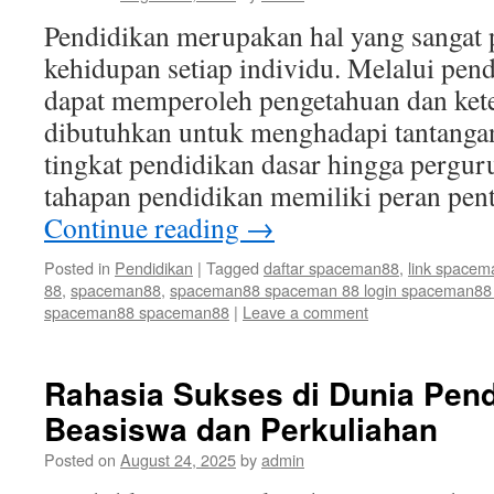
Pendidikan merupakan hal yang sangat 
kehidupan setiap individu. Melalui pen
dapat memperoleh pengetahuan dan ket
dibutuhkan untuk menghadapi tantangan
tingkat pendidikan dasar hingga perguru
tahapan pendidikan memiliki peran pe
Continue reading
→
Posted in
Pendidikan
|
Tagged
daftar spaceman88
,
link space
88
,
spaceman88
,
spaceman88 spaceman 88 login spaceman88 d
spaceman88 spaceman88
|
Leave a comment
Rahasia Sukses di Dunia Pen
Beasiswa dan Perkuliahan
Posted on
August 24, 2025
by
admin