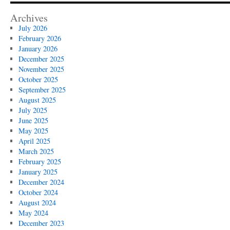
Archives
July 2026
February 2026
January 2026
December 2025
November 2025
October 2025
September 2025
August 2025
July 2025
June 2025
May 2025
April 2025
March 2025
February 2025
January 2025
December 2024
October 2024
August 2024
May 2024
December 2023