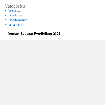
Categories
beasiswa
Pendidikan
Uncategorized
universitas
Informasi Seputar Pendidikan 2023