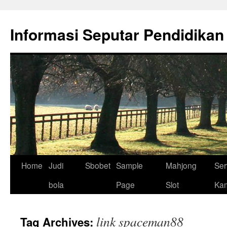
Skip
to
Informasi Seputar Pendidikan
content
Home
Judi
Sbobet
Sample
Mahjong
Ser
bola
Page
Slot
Ka
link spaceman88
Tag Archives: