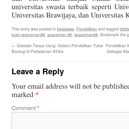
universitas swasta terbaik seperti Univ
Universitas Brawijaya, dan Universitas 
This entry was posted in
beasiswa
,
Pendidikan
and tagged
daft
login spaceman88
,
spaceman 88
,
spaceman88
. Bookmark the
p
←
Sekolah Tanpa Uang: Sistem Pendidikan Tukar
Pendidikan 
Barang di Pedalaman Afrika
Sebagai Ala
Leave a Reply
Your email address will not be publishe
*
marked
Comment
*