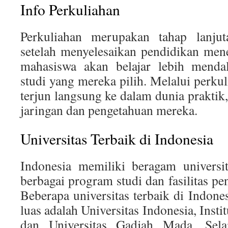
Info Perkuliahan
Perkuliahan merupakan tahap lanju
setelah menyelesaikan pendidikan men
mahasiswa akan belajar lebih mend
studi yang mereka pilih. Melalui perku
terjun langsung ke dalam dunia praktik
jaringan dan pengetahuan mereka.
Universitas Terbaik di Indonesia
Indonesia memiliki beragam universi
berbagai program studi dan fasilitas p
Beberapa universitas terbaik di Indone
luas adalah Universitas Indonesia, Inst
dan Universitas Gadjah Mada. Selai