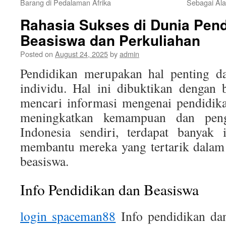
Barang di Pedalaman Afrika
Sebagai Ala
Rahasia Sukses di Dunia Pen
Beasiswa dan Perkuliahan
Posted on
August 24, 2025
by
admin
Pendidikan merupakan hal penting da
individu. Hal ini dibuktikan dengan
mencari informasi mengenai pendidik
meningkatkan kemampuan dan peng
Indonesia sendiri, terdapat banyak 
membantu mereka yang tertarik dalam
beasiswa.
Info Pendidikan dan Beasiswa
login spaceman88
Info pendidikan da