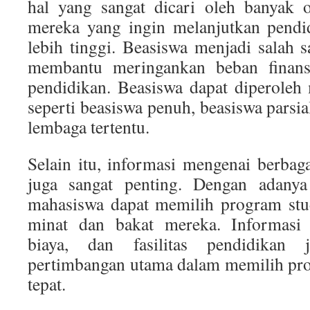
hal yang sangat dicari oleh banyak 
mereka yang ingin melanjutkan pendi
lebih tinggi. Beasiswa menjadi salah s
membantu meringankan beban finan
pendidikan. Beasiswa dapat diperoleh m
seperti beasiswa penuh, beasiswa parsia
lembaga tertentu.
Selain itu, informasi mengenai berba
juga sangat penting. Dengan adanya 
mahasiswa dapat memilih program stu
minat dan bakat mereka. Informasi
biaya, dan fasilitas pendidikan
pertimbangan utama dalam memilih pr
tepat.