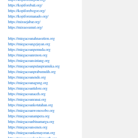
https://kopiforebali.org/
https://kopiforebogor.org/
https://kopiforemanado.org/
https://mixuejabar.org/
https://mixuesumut.org/
https://miegacoanahnasution.org
https://miegacoangejayan.org
https://miegacoanpemuda.org
https://miegacoanrenon.org
https://miegacoansintang.org
https://miegacoanpulaupramuka.org
https://miegacoanprabumulih.org
https://miegacoanende.org
https://miegacoanagung.org
https://miegacoantidore.org
https://miegacoanaceh.org
https://miegacoanranai.org
https://miegacoankotatahan.org
https://miegacoanwonosobo.org
https://miegacoanampera.org
https://miegacoanbinamarga.org
https://miegacoansenen.org
https://miegacoankemayoran.org