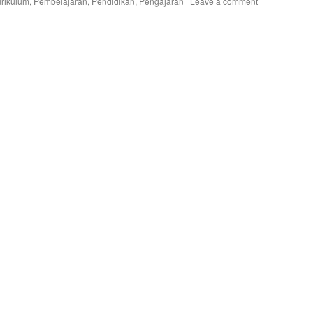
rikulum
,
Pembelajaran
,
Pendidikan
,
Pengajaran
|
Leave a comment