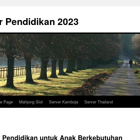
r Pendidikan 2023
e Page
Mahjong Slot
Server Kamboja
Server Thailand
f: Pendidikan untuk Anak Berkebutuhan