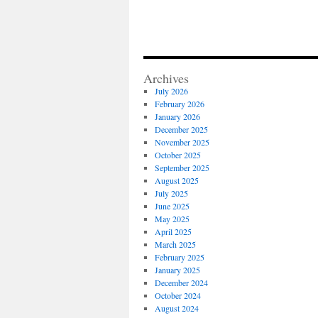
Archives
July 2026
February 2026
January 2026
December 2025
November 2025
October 2025
September 2025
August 2025
July 2025
June 2025
May 2025
April 2025
March 2025
February 2025
January 2025
December 2024
October 2024
August 2024