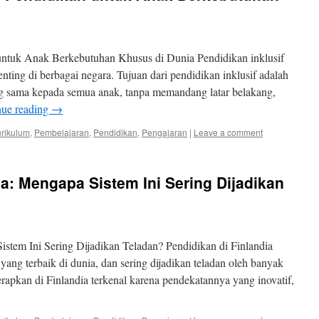
 untuk Anak Berkebutuhan Khusus di Dunia Pendidikan inklusif
nting di berbagai negara. Tujuan dari pendidikan inklusif adalah
 sama kepada semua anak, tanpa memandang latar belakang,
nue reading
→
rikulum
,
Pembelajaran
,
Pendidikan
,
Pengajaran
|
Leave a comment
ia: Mengapa Sistem Ini Sering Dijadikan
istem Ini Sering Dijadikan Teladan? Pendidikan di Finlandia
 yang terbaik di dunia, dan sering dijadikan teladan oleh banyak
rapkan di Finlandia terkenal karena pendekatannya yang inovatif,