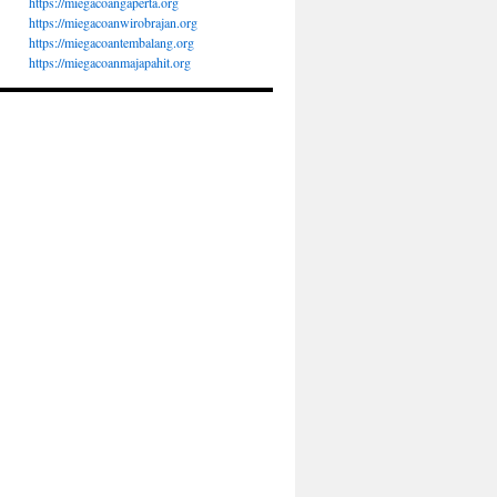
https://miegacoangaperta.org
https://miegacoanwirobrajan.org
https://miegacoantembalang.org
https://miegacoanmajapahit.org