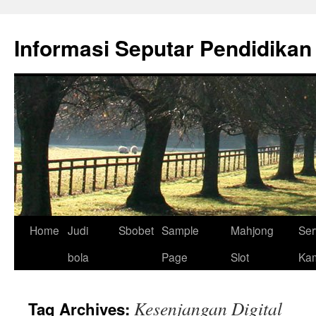
Skip
to
Informasi Seputar Pendidikan
content
Home
Judi
Sbobet
Sample
Mahjong
Ser
bola
Page
Slot
Ka
Kesenjangan Digital
Tag Archives: