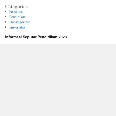
Categories
beasiswa
Pendidikan
Uncategorized
universitas
Informasi Seputar Pendidikan 2023