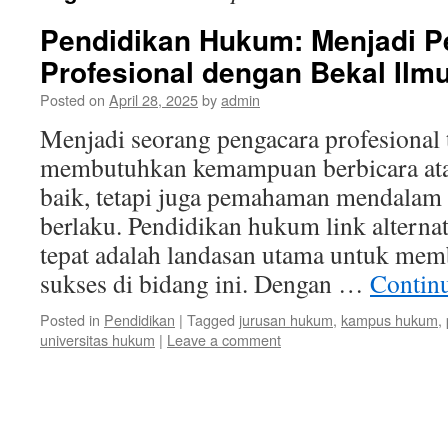
Pendidikan Hukum: Menjadi P
Profesional dengan Bekal Ilm
Posted on
April 28, 2025
by
admin
Menjadi seorang pengacara profesional 
membutuhkan kemampuan berbicara ata
baik, tetapi juga pemahaman mendalam
berlaku. Pendidikan hukum link alterna
tepat adalah landasan utama untuk mem
sukses di bidang ini. Dengan …
Contin
Posted in
Pendidikan
|
Tagged
jurusan hukum
,
kampus hukum
,
universitas hukum
|
Leave a comment