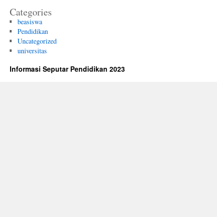
Categories
beasiswa
Pendidikan
Uncategorized
universitas
Informasi Seputar Pendidikan 2023