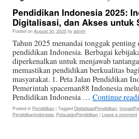
Pendidikan Indonesia 2025: In
Digitalisasi, dan Akses untu
Posted on
August 30, 2025
by
admin
Tahun 2025 menandai tonggak penting 
pendidikan Indonesia. Berbagai kebijak
diperkenalkan untuk menjawab tantanga
memastikan pendidikan berkualitas bagi
masyarakat. 1. Peta Jalan Pendidikan I
Pemerintah spaceman88 Indonesia melu
Pendidikan Indonesia …
Continue read
Posted in
Pendidikan
|
Tagged
DigitalisasiPendidikan
,
InovasiP
PendidikanIndonesia
,
PetaJalanPendidikan
|
Leave a comment