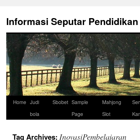
Skip
to
Informasi Seputar Pendidikan
content
Home
Judi
Sbobet
Sample
Mahjong
Ser
bola
Page
Slot
Ka
InovasiPembelajaran
Tag Archives: