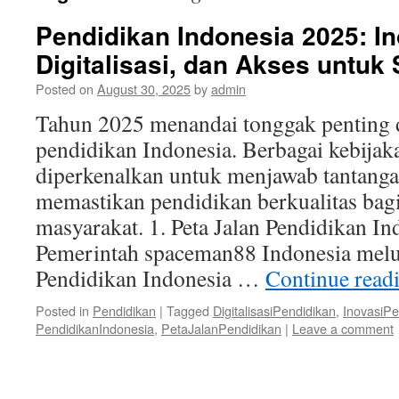
Pendidikan Indonesia 2025: In
Digitalisasi, dan Akses untu
Posted on
August 30, 2025
by
admin
Tahun 2025 menandai tonggak penting 
pendidikan Indonesia. Berbagai kebijak
diperkenalkan untuk menjawab tantanga
memastikan pendidikan berkualitas bagi
masyarakat. 1. Peta Jalan Pendidikan I
Pemerintah spaceman88 Indonesia melu
Pendidikan Indonesia …
Continue read
Posted in
Pendidikan
|
Tagged
DigitalisasiPendidikan
,
InovasiP
PendidikanIndonesia
,
PetaJalanPendidikan
|
Leave a comment