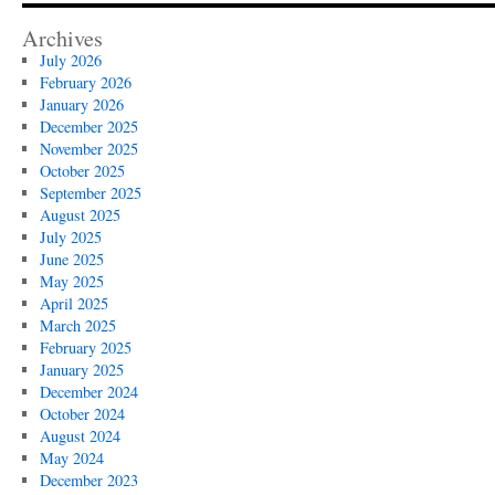
Archives
July 2026
February 2026
January 2026
December 2025
November 2025
October 2025
September 2025
August 2025
July 2025
June 2025
May 2025
April 2025
March 2025
February 2025
January 2025
December 2024
October 2024
August 2024
May 2024
December 2023