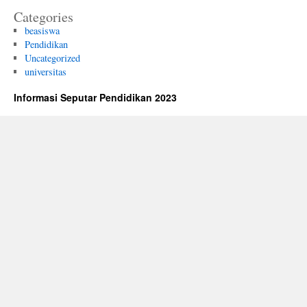
Categories
beasiswa
Pendidikan
Uncategorized
universitas
Informasi Seputar Pendidikan 2023