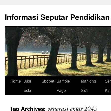
Skip
to
Informasi Seputar Pendidikan
content
Home
Judi
Sbobet
Sample
Mahjong
Ser
bola
Page
Slot
Ka
generasi emas 2045
Tag Archives: